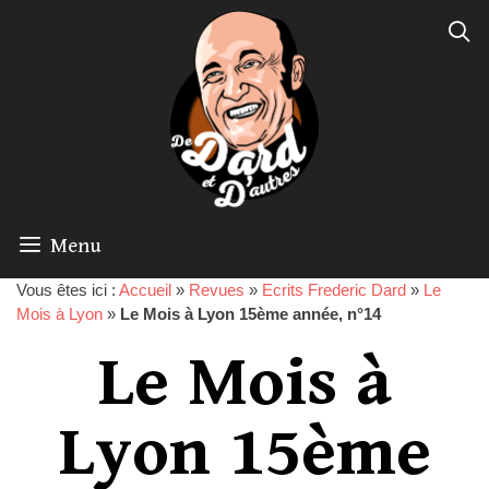
Menu
Vous êtes ici :
Accueil
»
Revues
»
Ecrits Frederic Dard
»
Le
Mois à Lyon
»
Le Mois à Lyon 15ème année, n°14
Le Mois à
Lyon 15ème