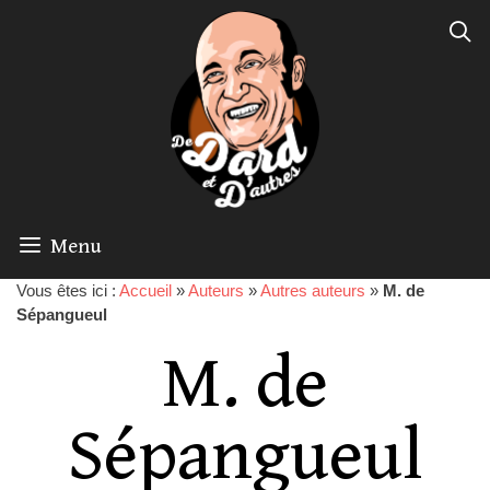
Menu
Vous êtes ici :
Accueil
»
Auteurs
»
Autres auteurs
»
M. de
Sépangueul
M. de
Sépangueul