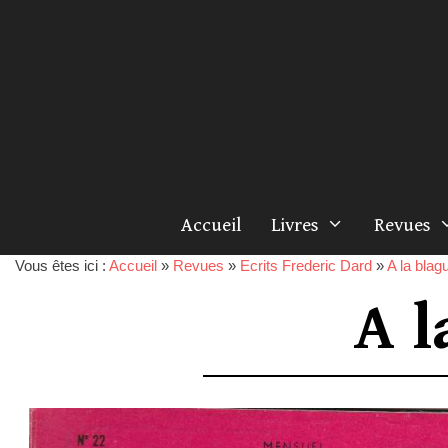
Accueil
Livres
Revues
Vous êtes ici :
Accueil
»
Revues
»
Ecrits Frederic Dard
»
A la blag
A l