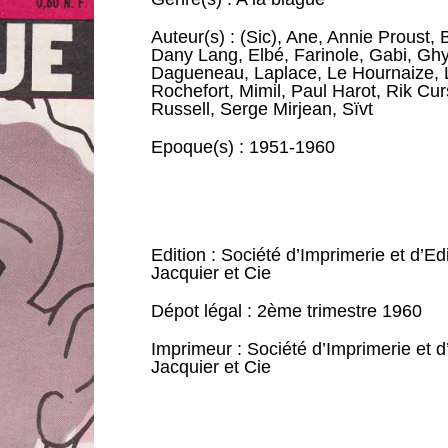
Auteur(s) :
(Sic)
,
Ane
,
Annie Proust
,
Dany Lang
,
Elbé
,
Farinole
,
Gabi
,
Ghy
Dagueneau
,
Laplace
,
Le Hournaize
,
Rochefort
,
Mimil
,
Paul Harot
,
Rik Cur
Russell
,
Serge Mirjean
,
Sïvt
Epoque(s) :
1951-1960
Edition : Société d’Imprimerie et d’Ed
Jacquier et Cie
Dépot légal : 2ème trimestre 1960
Imprimeur : Société d’Imprimerie et d
Jacquier et Cie