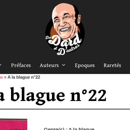
Préfaces
Auteurs
Epoques
Raretés
ue
»
A la blague n°22
a blague n°22
Genre(s) :
A la blague