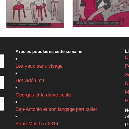
L
Articles populaires cette semaine
D
Les yeux sans visage
P
S
Hot vidéo n°1
N
M
Georges et la dame seule
H
San-Antonio et son langage particulier
Ne
A
Paris-Match n°2314
p