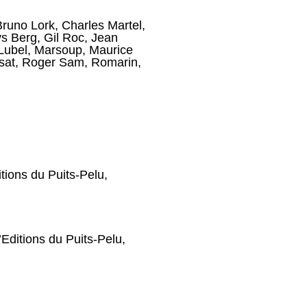
Bruno Lork
,
Charles Martel
,
s Berg
,
Gil Roc
,
Jean
Lubel
,
Marsoup
,
Maurice
sat
,
Roger Sam
,
Romarin
,
itions du Puits-Pelu,
’Editions du Puits-Pelu,