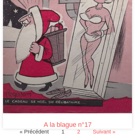
A la blague n°17
« Précédent
1
2
Suivant »