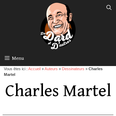
Menu
Vous êtes ici :
Accueil
»
Auteurs
»
Dessinateurs
»
Charles
Martel
Charles Martel