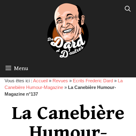
Menu
Vous êtes ici :
Accueil
»
Revues
»
Ecrits Frederic Dard
»
La
Canebière Humour-Magazine
»
La Canebière Humour-
Magazine n°137
La Canebière
Humour-