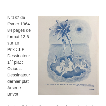
N°137 de
février 1964
84 pages de
format 13,6
sur 18
Prix : 1 F
Dessinateur
er
1
plat :
Oziouls
Dessinateur
dernier plat
Arsène
Brivot