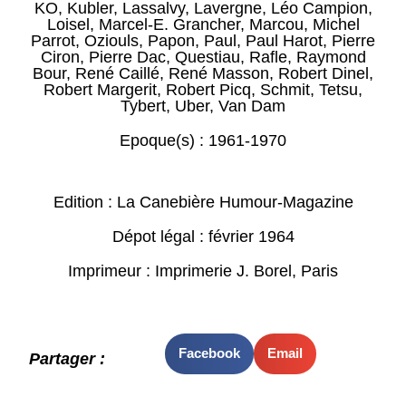
KO
,
Kubler
,
Lassalvy
,
Lavergne
,
Léo Campion
,
Loisel
,
Marcel-E. Grancher
,
Marcou
,
Michel
Parrot
,
Oziouls
,
Papon
,
Paul
,
Paul Harot
,
Pierre
Ciron
,
Pierre Dac
,
Questiau
,
Rafle
,
Raymond
Bour
,
René Caillé
,
René Masson
,
Robert Dinel
,
Robert Margerit
,
Robert Picq
,
Schmit
,
Tetsu
,
Tybert
,
Uber
,
Van Dam
Epoque(s) :
1961-1970
Edition : La Canebière Humour-Magazine
Dépot légal : février 1964
Imprimeur : Imprimerie J. Borel, Paris
Facebook
Email
Partager :