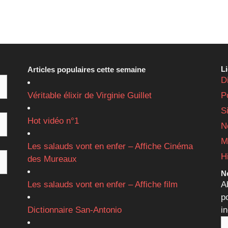
L
Articles populaires cette semaine
D
Véritable élixir de Virginie Guillet
P
S
Hot vidéo n°1
N
M
Les salauds vont en enfer – Affiche Cinéma
H
des Mureaux
Ne
Les salauds vont en enfer – Affiche film
A
p
Dictionnaire San-Antonio
i