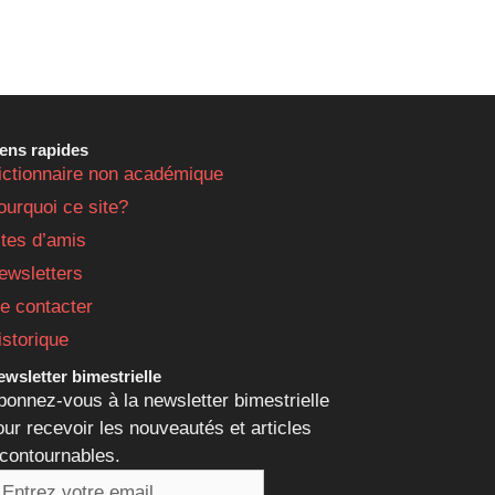
iens rapides
ictionnaire non académique
ourquoi ce site?
ites d’amis
ewsletters
e contacter
istorique
wsletter bimestrielle
bonnez-vous à la newsletter bimestrielle
our recevoir les nouveautés et articles
ncontournables.