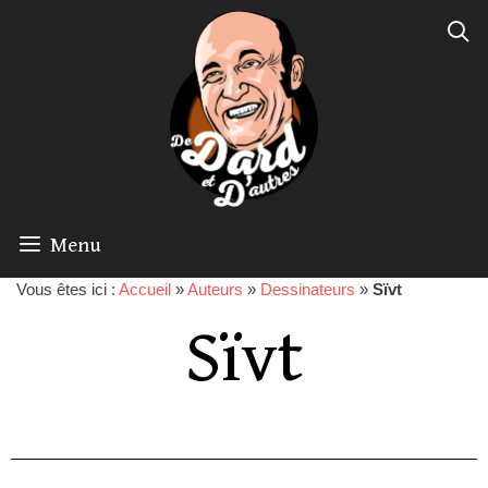
Menu
Vous êtes ici :
Accueil
»
Auteurs
»
Dessinateurs
»
Sïvt
Sïvt