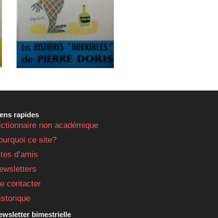
iens rapides
ictionnaire non académique
ourquoi ce site?
ites d’amis
ewsletters
e contacter
istorique
wsletter bimestrielle