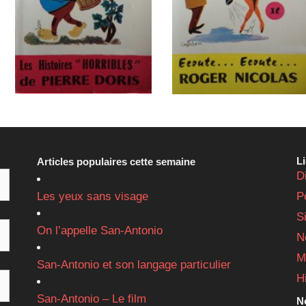
L
Articles populaires cette semaine
D
Les yeux sans visage
P
S
On l’appelle San-Antonio
N
M
San-Antonio et son langage particulier
H
San-Antonio – Le film
Ne