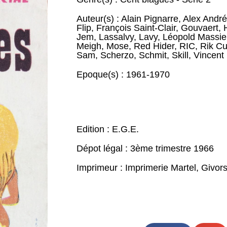
Auteur(s) :
Alain Pignarre
,
Alex André
Flip
,
François Saint-Clair
,
Gouvaert
,
Jem
,
Lassalvy
,
Lavy
,
Léopold Massie
Meigh
,
Mose
,
Red Hider
,
RIC
,
Rik Cu
Sam
,
Scherzo
,
Schmit
,
Skill
,
Vincent
Epoque(s) :
1961-1970
Edition : E.G.E.
Dépot légal : 3ème trimestre 1966
Imprimeur : Imprimerie Martel, Givor