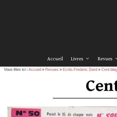
Accueil
Livres
Revues
Vous êtes ici :
Accueil
»
Revues
»
Ecrits Frederic Dard
»
Cent blag
Cen