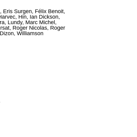
,
Eris Surgen
,
Félix Benoit
,
Harvec
,
Hin
,
Ian Dickson
,
ra
,
Lundy
,
Marc Michel
,
rsat
,
Roger Nicolas
,
Roger
 Dizon
,
Williamson
s