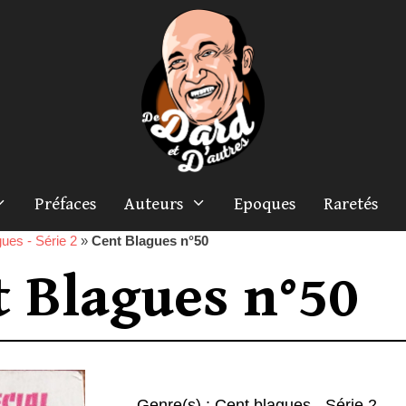
Préfaces
Auteurs
Epoques
Raretés
ues - Série 2
»
Cent Blagues n°50
t Blagues n°50
Genre(s) :
Cent blagues - Série 2