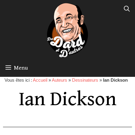
Menu
Vous êtes ici :
Accueil
»
Auteurs
»
Dessinateurs
»
Ian Dickson
Ian Dickson