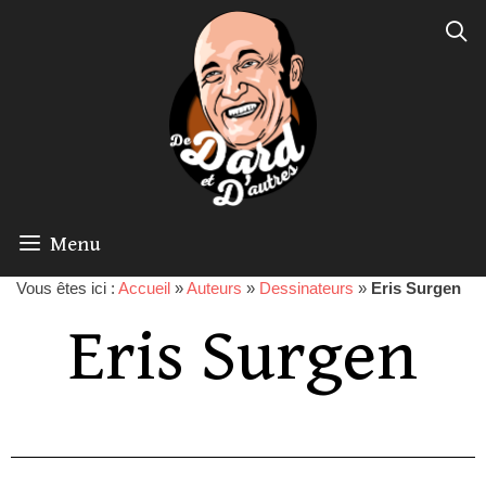
Menu
Vous êtes ici :
Accueil
»
Auteurs
»
Dessinateurs
»
Eris Surgen
Eris Surgen