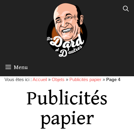
Menu
Vous êtes ici :
Accueil
»
Objets
»
Publicités papier
»
Page 4
Publicités
papier