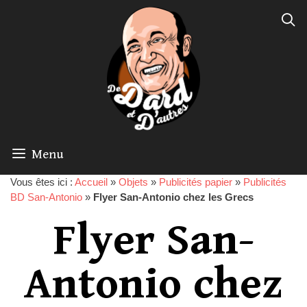
Menu
Vous êtes ici :
Accueil
»
Objets
»
Publicités papier
»
Publicités
BD San-Antonio
»
Flyer San-Antonio chez les Grecs
Flyer San-
Antonio chez