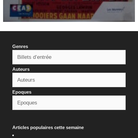
Hot vidéo n°1
Georges et la dame seule
San-Antonio et son langage particulier
Poèmes
Ça baigne dans le béton
La vieille qui marchait dans la mer
Deuil express
Les morues se dessalent
Réglez-lui son compte !