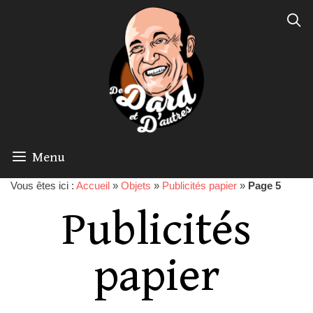
Menu
Vous êtes ici :
Accueil
»
Objets
»
Publicités papier
»
Page 5
Publicités
papier