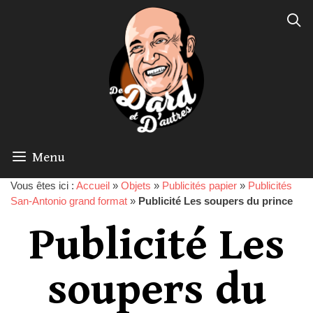
Menu
Vous êtes ici :
Accueil
»
Objets
»
Publicités papier
»
Publicités
San-Antonio grand format
»
Publicité Les soupers du prince
Publicité Les
soupers du