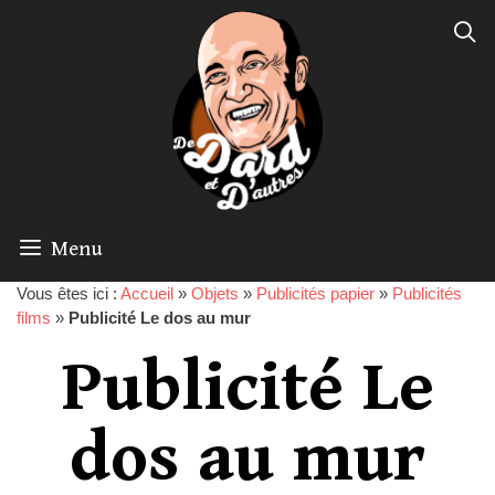
Menu
Vous êtes ici :
Accueil
»
Objets
»
Publicités papier
»
Publicités
films
»
Publicité Le dos au mur
Publicité Le
dos au mur