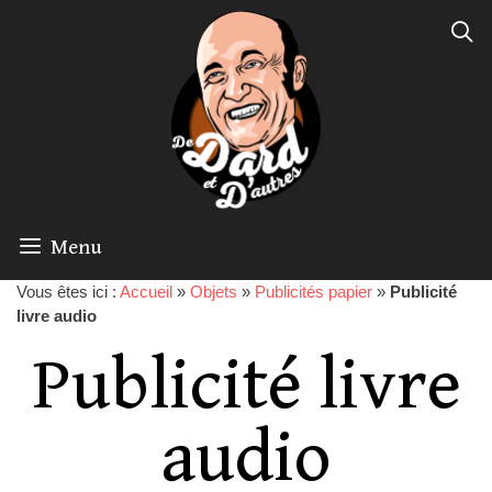
Menu
Vous êtes ici :
Accueil
»
Objets
»
Publicités papier
»
Publicité
livre audio
Publicité livre
audio