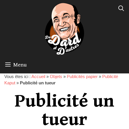
Menu
Vous êtes ici :
Accueil
»
Objets
»
Publicités papier
»
Publicité
Kaput
»
Publicité un tueur
Publicité un
tueur