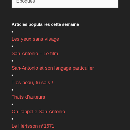
Traits d’auteurs
On l’appelle San-Antonio
Le Hérisson n°1671
Littérature vagabonde
Les grands entretiens- cassette VHS
Le Généreux n°27
Liens rapides
Dictionnaire non académique
Pourquoi ce site?
Sites d’amis