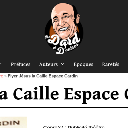
Préfaces
Auteurs
Epoques
Raretés
re
»
Flyer Jésus la Caille Espace Cardin
la Caille Espace
Genre(s) :
Publicité théâtre