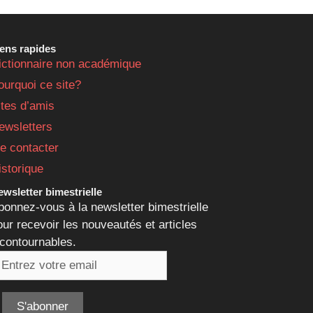
iens rapides
ictionnaire non académique
ourquoi ce site?
ites d’amis
ewsletters
e contacter
istorique
wsletter bimestrielle
bonnez-vous à la newsletter bimestrielle
our recevoir les nouveautés et articles
ncontournables.