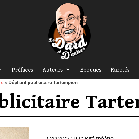
Préfaces
Auteurs
Epoques
Raretés
re
»
Dépliant publicitaire Tartempion
blicitaire Tart
Genre(s) :
Publicité théâtre