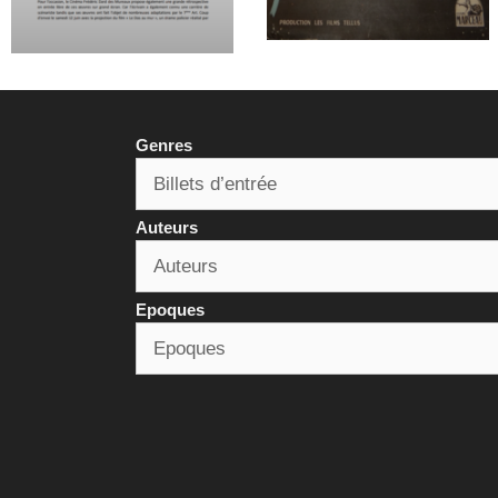
Genres
Auteurs
Epoques