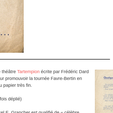
e théâtre
Tartempion
écrite par Frédéric Dard
our promouvoir la tournée Favre-Bertin en
 papier très fin.
ois déplié)
el E. Grancher est qualifié de « célèbre