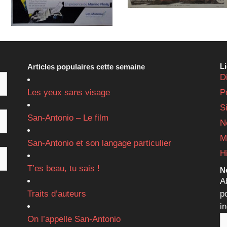
L
Articles populaires cette semaine
D
Les yeux sans visage
P
S
San-Antonio – Le film
N
M
San-Antonio et son langage particulier
H
T’es beau, tu sais !
Ne
A
Traits d’auteurs
p
i
On l’appelle San-Antonio