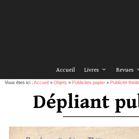
Accueil
Livres
Revues
Vous êtes ici :
Accueil
»
Objets
»
Publicités papier
»
Publicité théât
Dépliant pu