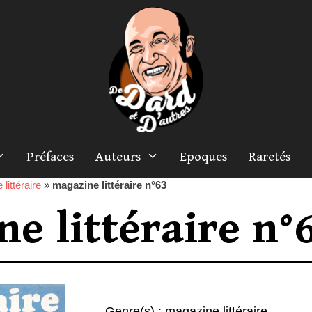
Préfaces
Auteurs
Epoques
Raretés
littéraire
»
magazine littéraire n°63
e littéraire n°
Genre(s) :
magazine littéraire