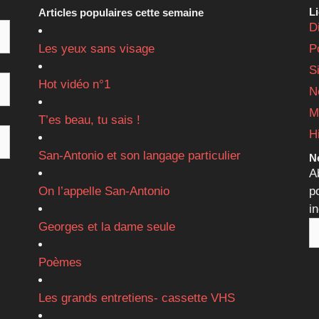
L
Articles populaires cette semaine
D
Les yeux sans visage
P
S
Hot vidéo n°1
N
M
T’es beau, tu sais !
H
San-Antonio et son langage particulier
Ne
A
On l’appelle San-Antonio
p
i
Georges et la dame seule
Poèmes
Les grands entretiens- cassette VHS