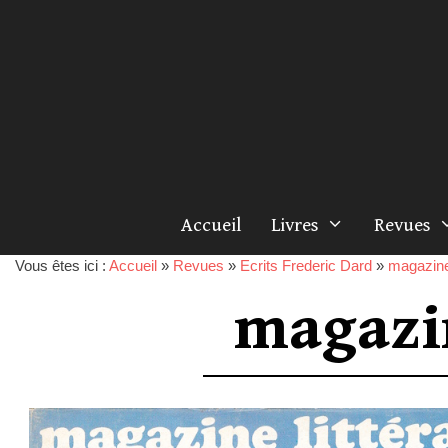
Accueil
Livres
Revues
Vous êtes ici :
Accueil
»
Revues
»
Ecrits Frederic Dard
»
magazine 
magazin