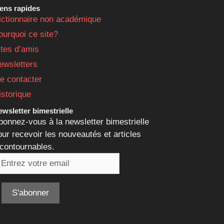
iens rapides
ictionnaire non académique
ourquoi ce site?
ites d’amis
ewsletters
e contacter
istorique
wsletter bimestrielle
bonnez-vous à la newsletter bimestrielle
our recevoir les nouveautés et articles
ncontournables.