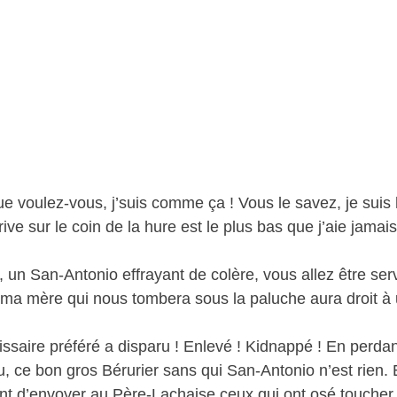
ue voulez-vous, j’suis comme ça ! Vous le savez, je suis
rive sur le coin de la hure est le plus bas que j’aie jamai
 un San-Antonio effrayant de colère, vous allez être ser
de ma mère qui nous tombera sous la paluche aura droit 
saire préféré a disparu ! Enlevé ! Kidnappé ! En perdan
u, ce bon gros Bérurier sans qui San-Antonio n’est rien. 
t d’envoyer au Père-Lachaise ceux qui ont osé toucher à