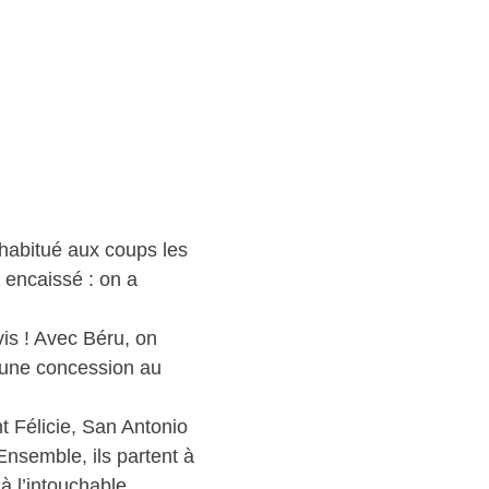
 habitué aux coups les
s encaissé : on a
vis ! Avec Béru, on
à une concession au
t Félicie, San Antonio
Ensemble, ils partent à
 l’intouchable.