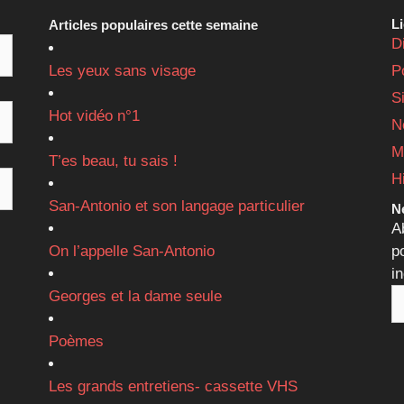
L
Articles populaires cette semaine
D
Les yeux sans visage
P
S
Hot vidéo n°1
N
M
T’es beau, tu sais !
H
San-Antonio et son langage particulier
Ne
A
On l’appelle San-Antonio
p
i
Georges et la dame seule
Poèmes
Les grands entretiens- cassette VHS