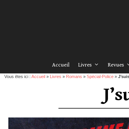
Accueil
Livres
Revues
Vous êtes ici :
Accueil
»
Livres
»
Romans
»
Spécial-Police
»
J’su
J’