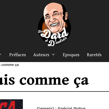
Préfaces
Auteurs
Epoques
Raretés
is comme ça
suis comme ça
Genre(s) :
Spécial-Police