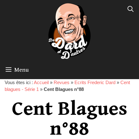
Menu
Vous êtes ici :
Accueil
»
Revues
»
Ecrits Frederic Dard
»
Cent
blagues - Série 1
»
Cent Blagues n°88
Cent Blagues
n°88