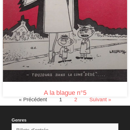
A la blague n°5
« Précédent
1
2
Suivant »
Genres