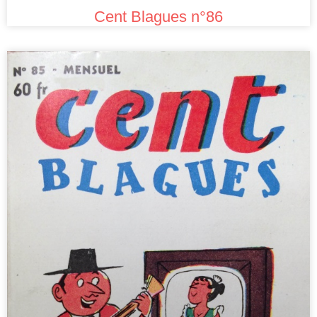
Cent Blagues n°86