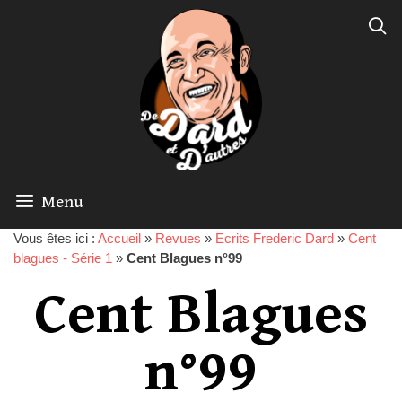
Menu
Vous êtes ici :
Accueil
»
Revues
»
Ecrits Frederic Dard
»
Cent
blagues - Série 1
»
Cent Blagues n°99
Cent Blagues
n°99