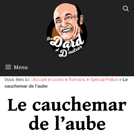
Menu
Vous êtes ici :
Accueil
»
Livres
»
Romans
»
Spécial-Police
»
Le
cauchemar de l’aube
Le cauchemar
de l’aube