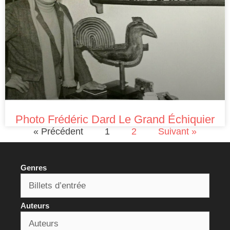
Photo Frédéric Dard Le Grand Échiquier
« Précédent
1
2
Suivant »
Genres
Auteurs