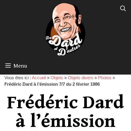
Menu
Vous êtes ici :
Accueil
»
Objets
»
Objets divers
»
Photos
»
Frédéric Dard à l’émission 7/7 du 2 février 1986
Frédéric Dard
à l’émission