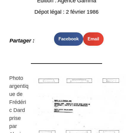
Edition : Agence Gamma
Dépot légal : 2 février 1986
Facebook
Email
Partager :
Photo
argentiq
ue de
Frédéri
c Dard
prise
par