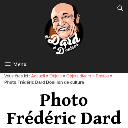
Menu
Vous êtes ici :
Accueil
»
Objets
»
Objets divers
»
Photos
»
Photo Frédéric Dard Bouillon de culture
Photo
Frédéric Dard