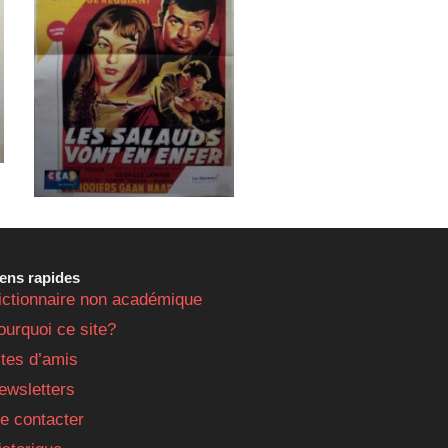
iens rapides
ictionnaire non académique
ourquoi ce site?
ites d’amis
ewsletters
e contacter