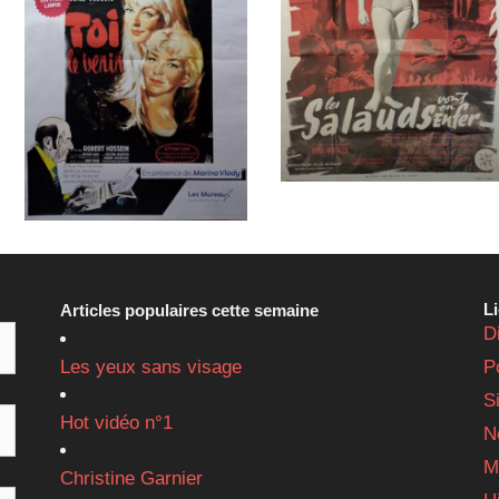
L
Articles populaires cette semaine
D
Les yeux sans visage
P
S
Hot vidéo n°1
N
M
Christine Garnier