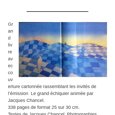
Gr
an
d
liv
re
av
ec
co
uv
erture cartonnée rassemblant les invités de
l’émission Le grand échiquier animée par
Jacques Chancel.
338 pages de format 25 sur 30 cm.
Textes de Jacques Chancel, Photographies