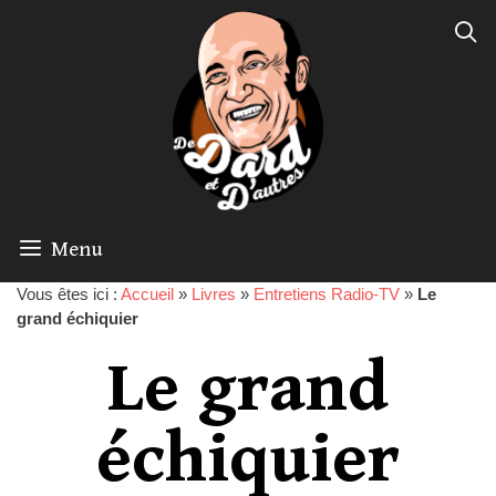
Menu
Vous êtes ici :
Accueil
»
Livres
»
Entretiens Radio-TV
»
Le
grand échiquier
Le grand
échiquier