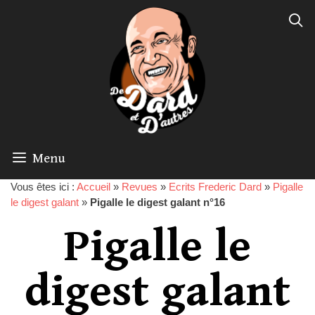
Menu
Vous êtes ici :
Accueil
»
Revues
»
Ecrits Frederic Dard
»
Pigalle
le digest galant
»
Pigalle le digest galant n°16
Pigalle le
digest galant