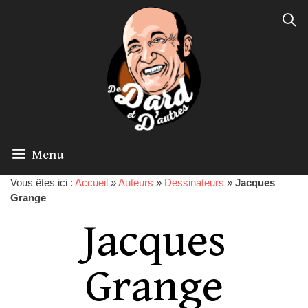
Menu
Vous êtes ici :
Accueil
»
Auteurs
»
Dessinateurs
»
Jacques
Grange
Jacques
Grange