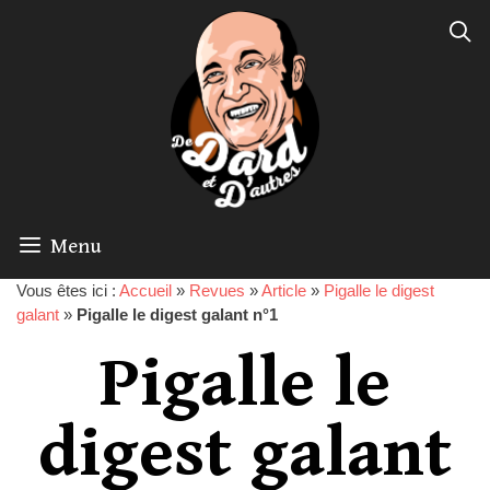
Menu
Vous êtes ici :
Accueil
»
Revues
»
Article
»
Pigalle le digest
galant
»
Pigalle le digest galant n°1
Pigalle le
digest galant