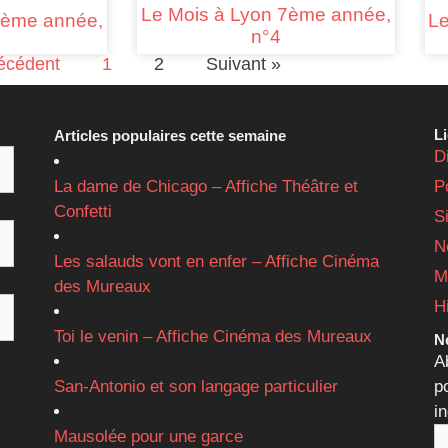
Le Mois à Lyon 7ème année,
Le
7ème année,
n°4
écédent
1
2
Suivant »
L
Articles populaires cette semaine
D
La dame de Chicago – Affiche Théâtre et
P
Confetti
S
N
Les salauds vont en enfer – Affiche Cinéma
M
des Mureaux
H
Toi le venin – Affiche Cinéma des Mureaux
Ne
A
San-Antonio et son langage particulier
p
i
Mausolée pour une garce