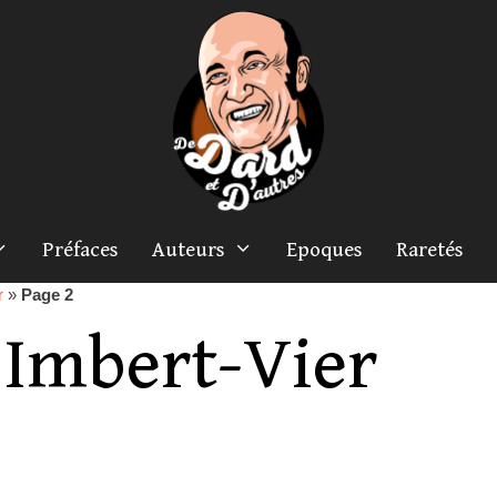
Préfaces
Auteurs
Epoques
Raretés
r
»
Page 2
 Imbert-Vier