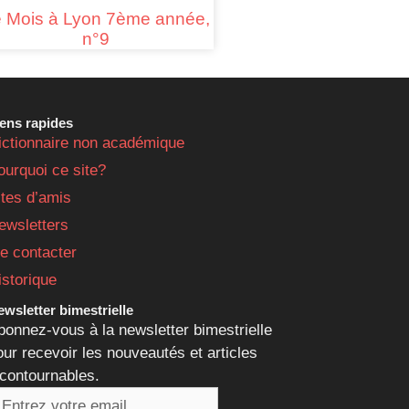
 Mois à Lyon 7ème année,
n°9
iens rapides
ictionnaire non académique
ourquoi ce site?
ites d’amis
ewsletters
e contacter
istorique
wsletter bimestrielle
bonnez-vous à la newsletter bimestrielle
our recevoir les nouveautés et articles
ncontournables.