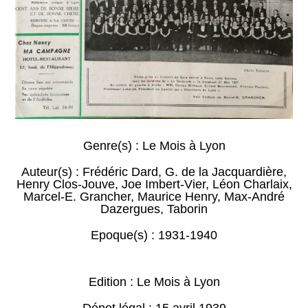
Genre(s) :
Le Mois à Lyon
Auteur(s) :
Frédéric Dard
,
G. de la Jacquardière
,
Henry Clos-Jouve
,
Joe Imbert-Vier
,
Léon Charlaix
,
Marcel-E. Grancher
,
Maurice Henry
,
Max-André
Dazergues
,
Taborin
Epoque(s) :
1931-1940
Edition : Le Mois à Lyon
Dépot légal : 15 avril 1939