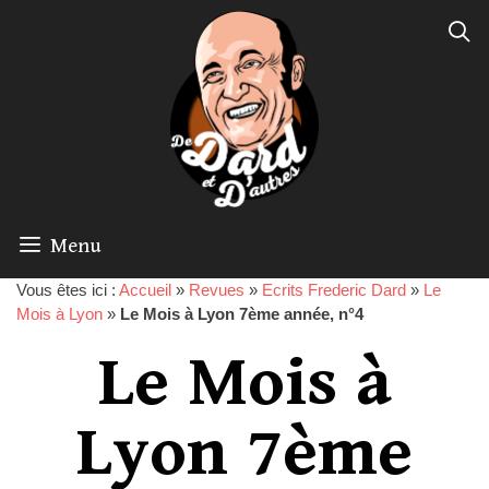
Menu
Vous êtes ici :
Accueil
»
Revues
»
Ecrits Frederic Dard
»
Le
Mois à Lyon
»
Le Mois à Lyon 7ème année, n°4
Le Mois à
Lyon 7ème