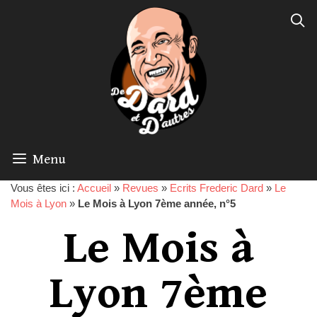
Menu
Vous êtes ici :
Accueil
»
Revues
»
Ecrits Frederic Dard
»
Le
Mois à Lyon
»
Le Mois à Lyon 7ème année, n°5
Le Mois à
Lyon 7ème