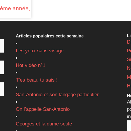
7ème année,
L
Articles populaires cette semaine
D
Les yeux sans visage
P
S
Hot vidéo n°1
N
M
T’es beau, tu sais !
H
San-Antonio et son langage particulier
Ne
A
On l’appelle San-Antonio
p
i
Georges et la dame seule