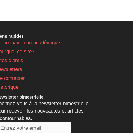
iens rapides
ictionnaire non académique
ourquoi ce site?
ites d’amis
ewsletters
e contacter
istorique
wsletter bimestrielle
bonnez-vous à la newsletter bimestrielle
our recevoir les nouveautés et articles
ncontournables.