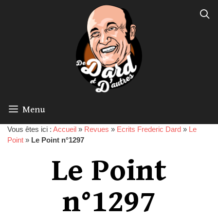
Menu
Vous êtes ici :
Accueil
»
Revues
»
Ecrits Frederic Dard
»
Le
Point
»
Le Point n°1297
Le Point
n°1297