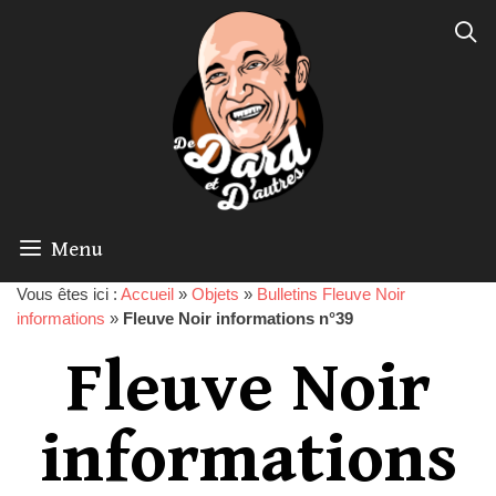
Menu
Vous êtes ici :
Accueil
»
Objets
»
Bulletins Fleuve Noir
informations
»
Fleuve Noir informations n°39
Fleuve Noir
informations