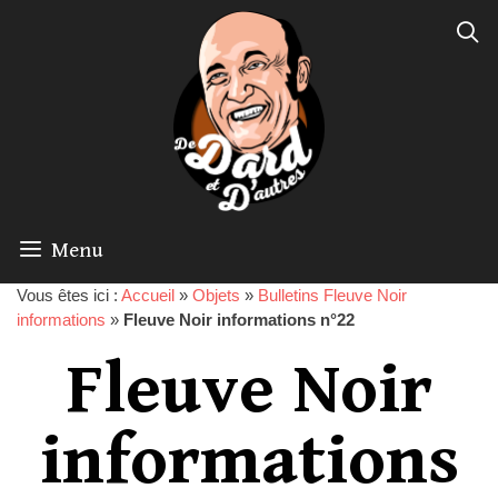
Menu
Vous êtes ici :
Accueil
»
Objets
»
Bulletins Fleuve Noir
informations
»
Fleuve Noir informations n°22
Fleuve Noir
informations