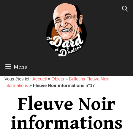
Menu
Vous êtes ici :
Accueil
»
Objets
»
Bulletins Fleuve Noir
informations
»
Fleuve Noir informations n°17
Fleuve Noir
informations