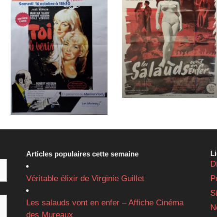
L
Articles populaires cette semaine
D
Véritable élixir de Virginie Guillet
P
S
Les salauds vont en enfer – Affiche Cinéma
N
des Mureaux