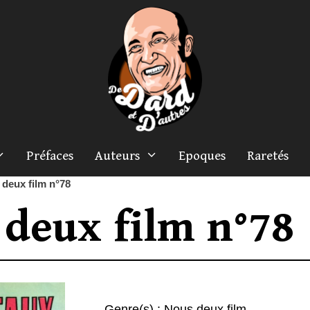
Préfaces
Auteurs
Epoques
Raretés
deux film n°78
 deux film n°78
Genre(s) :
Nous deux film