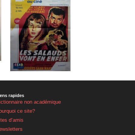
iens rapides
ictionnaire non académique
ourquoi ce site?
ites d’amis
ewsletters