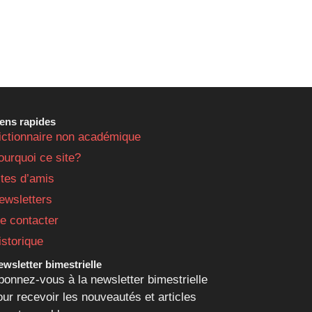
iens rapides
ictionnaire non académique
ourquoi ce site?
ites d’amis
ewsletters
e contacter
istorique
wsletter bimestrielle
bonnez-vous à la newsletter bimestrielle
our recevoir les nouveautés et articles