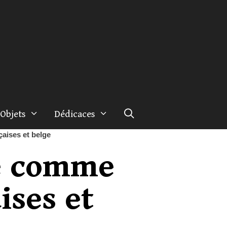
Objets
Dédicaces
aises et belge
le comme
ises et