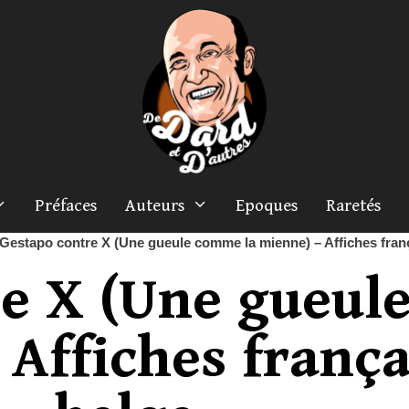
Préfaces
Auteurs
Epoques
Raretés
Gestapo contre X (Une gueule comme la mienne) – Affiches franç
re X (Une gueu
 Affiches frança