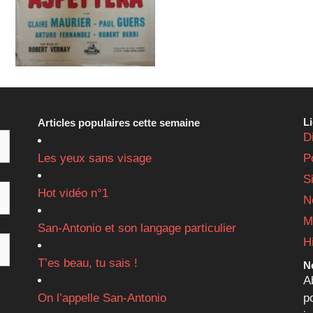
L
Articles populaires cette semaine
D
Les yeux sans visage
P
S
Hot vidéo n°1
N
M
San-Antonio et son langage particulier
H
T’es beau, tu sais !
Ne
A
On l’appelle San-Antonio
p