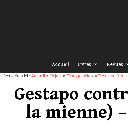
Accueil
Livres
Revues
Vous êtes ici :
Accueil
»
Objets
»
Filmographie
»
Affiches de film
»
Gestapo cont
la mienne) –