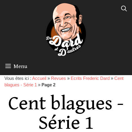
Menu
Vous êtes ici :
Accueil
»
Revues
»
Ecrits Frederic Dard
»
Cent
blagues - Série 1
»
Page 2
Cent blagues -
Série 1