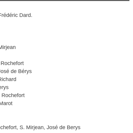
Frédéric Dard.
Mirjean
e Rochefort
José de Bérys
Richard
erys
e Rochefort
 Marot
ochefort, S. Mirjean, José de Berys