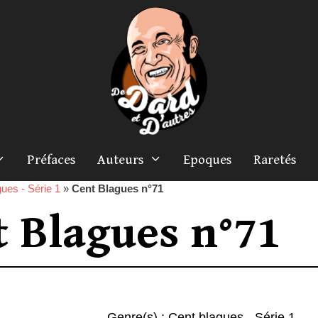
Préfaces
Auteurs
Epoques
Raretés
ues - Série 1
»
Cent Blagues n°71
t Blagues n°71
Genre(s) :
Cent blagues - Série 1