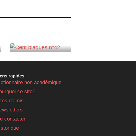
iens rapides
ictionnaire non académique
ourquoi ce site?
ites d’amis
ewsletters
e contacter
istorique