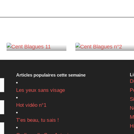
L
Articles populaires cette semaine
D
Les yeux sans visage
P
S
Hot vidéo n°1
N
M
T’es beau, tu sais !
H