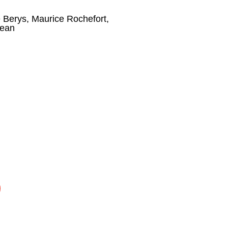
 Berys
,
Maurice Rochefort
,
jean