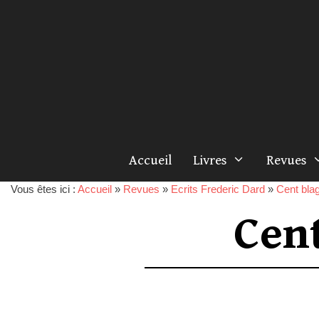
Accueil
Livres
Revues
Vous êtes ici :
Accueil
»
Revues
»
Ecrits Frederic Dard
»
Cent blag
Cen