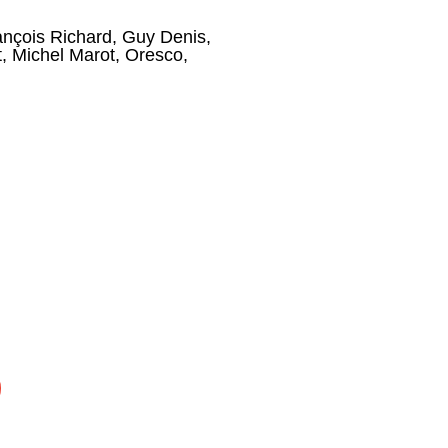
ançois Richard
,
Guy Denis
,
t
,
Michel Marot
,
Oresco
,