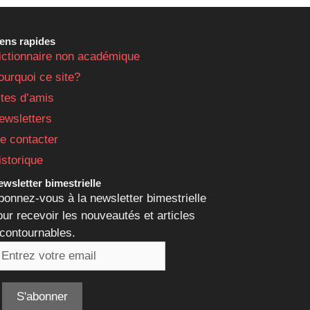
iens rapides
ictionnaire non académique
ourquoi ce site?
ites d’amis
ewsletters
e contacter
istorique
wsletter bimestrielle
bonnez-vous à la newsletter bimestrielle
our recevoir les nouveautés et articles
ncontournables.