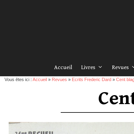
Accueil
Livres
Revues
Vous êtes ici :
Accueil
»
Revues
»
Ecrits Frederic Dard
»
Cent blag
Cen