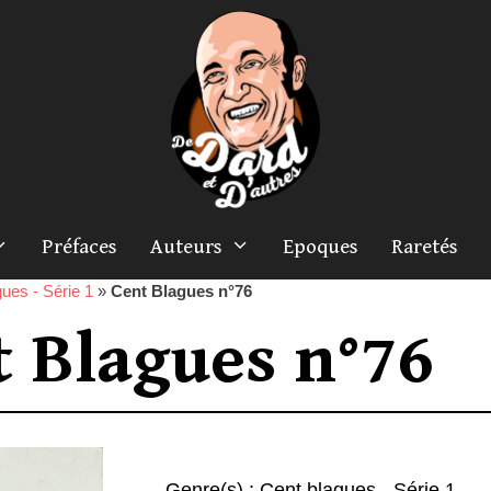
Préfaces
Auteurs
Epoques
Raretés
ues - Série 1
»
Cent Blagues n°76
t Blagues n°76
Genre(s) :
Cent blagues - Série 1