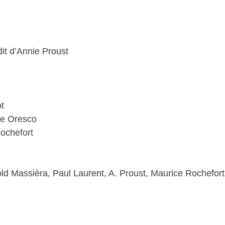
dit d’Annie Proust
t
de Oresco
Rochefort
pold Massièra, Paul Laurent, A. Proust, Maurice Rochefor