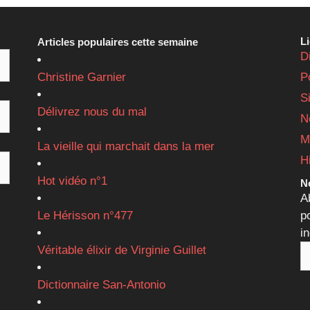
L
Articles populaires cette semaine
D
Christine Garnier
P
S
Délivrez nous du mal
N
M
La vieille qui marchait dans la mer
H
Hot vidéo n°1
Ne
A
Le Hérisson n°477
p
i
Véritable élixir de Virginie Guillet
Dictionnaire San-Antonio