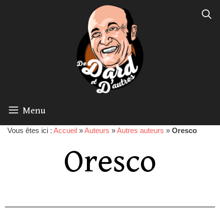
Menu
Vous êtes ici :
Accueil
»
Auteurs
»
Autres auteurs
»
Oresco
Oresco