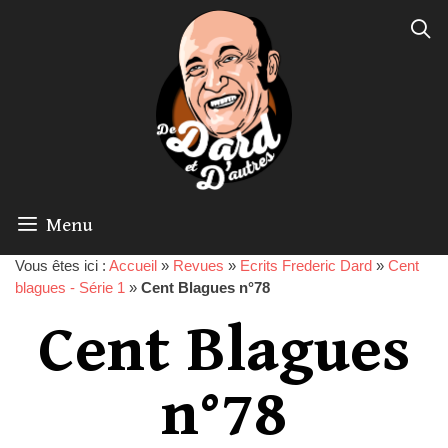
Menu
Vous êtes ici :
Accueil
»
Revues
»
Ecrits Frederic Dard
»
Cent
blagues - Série 1
»
Cent Blagues n°78
Cent Blagues
n°78