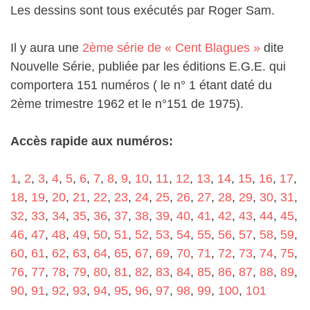
Les dessins sont tous exécutés par Roger Sam.
Il y aura une
2ème série de « Cent Blagues »
dite
Nouvelle Série, publiée par les éditions E.G.E. qui
comportera 151 numéros ( le n° 1 étant daté du
2ème trimestre 1962 et le n°151 de 1975).
Accès rapide aux numéros:
1
,
2
,
3
,
4
,
5
,
6
,
7
,
8
,
9
,
10
,
11
,
12
,
13
,
14
,
15
,
16
,
17
,
18
,
19
,
20
,
21
,
22
,
23
,
24
,
25
,
26
,
27
,
28
,
29
,
30
,
31
,
32
,
33
,
34
,
35
,
36
,
37
,
38
,
39
,
40
,
41
,
42
,
43
,
44
,
45
,
46
,
47
,
48
,
49
,
50
,
51
,
52
,
53
,
54
,
55
,
56
,
57
,
58
,
59
,
60
,
61
,
62
,
63
,
64
,
65
,
67
,
69
,
70
,
71
,
72
,
73
,
74
,
75
,
76
,
77
,
78
,
79
,
80
,
81
,
82
,
83
,
84
,
85
,
86
,
87
,
88
,
89
,
90
,
91
,
92
,
93
,
94
,
95
,
96
,
97
,
98
,
99
,
100
,
101