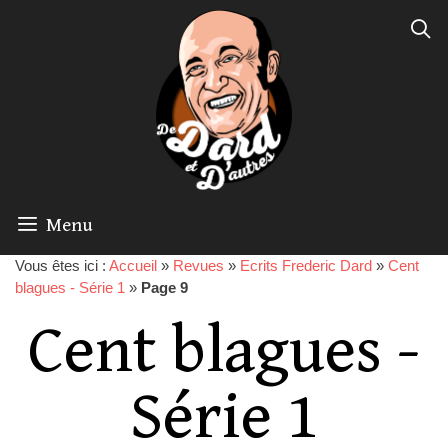
Menu
Vous êtes ici :
Accueil
»
Revues
»
Ecrits Frederic Dard
»
Cent
blagues - Série 1
»
Page 9
Cent blagues -
Série 1