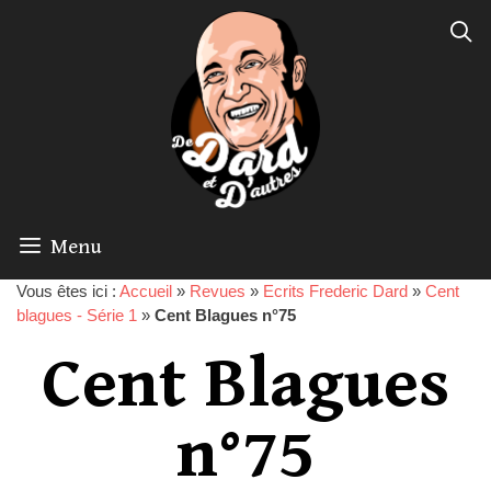
Menu
Vous êtes ici :
Accueil
»
Revues
»
Ecrits Frederic Dard
»
Cent
blagues - Série 1
»
Cent Blagues n°75
Cent Blagues
n°75